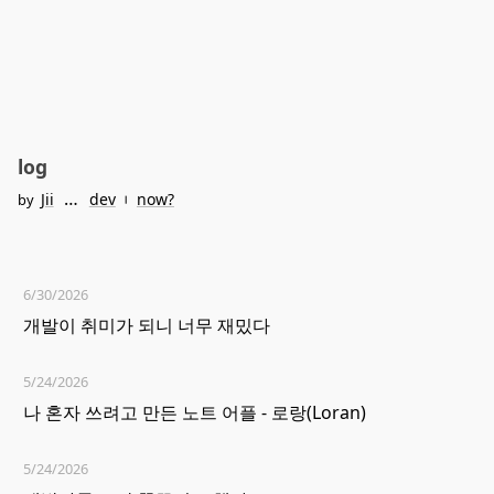
log
…
︲
Jii
dev
now?
by
6/30/2026
개발이 취미가 되니 너무 재밌다
5/24/2026
나 혼자 쓰려고 만든 노트 어플 - 로랑(Loran)
5/24/2026